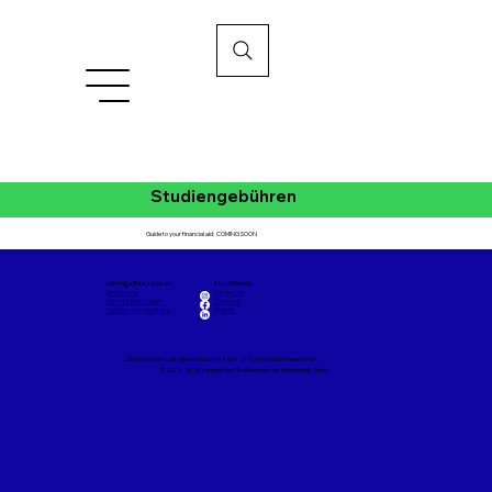
Studiengebühren
Guide to your financial aid: COMING SOON
Wichtige Ressourcen:
Social Media​:
Downloads
Instagram
Kontakt & Anfragen
Facebook
Datenschutzerklärung
LinkedIn
Zürich, Schweiz |
info@vsuzh.ch
| 044 634 21 92 (nur nach Absprache)
© 2013 - 2026 Verband der Studierenden der Universität Zürich